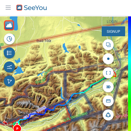
10 km
LOGIN
SIGNUP
P